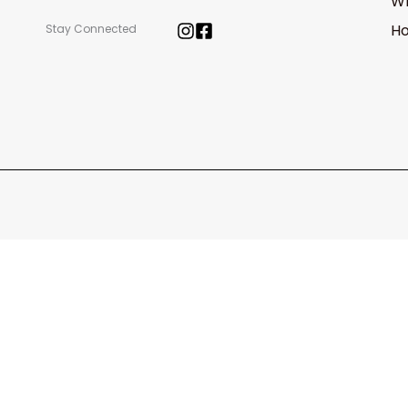
W
Ho
Stay Connected