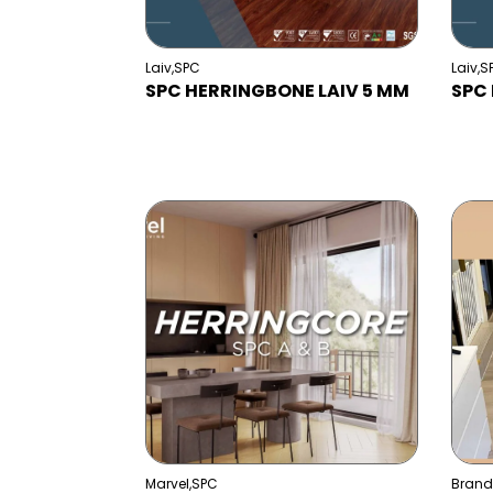
Laiv
,
SPC
Laiv
,
S
SPC HERRINGBONE LAIV 5 MM
SPC 
Marvel
,
SPC
Brand