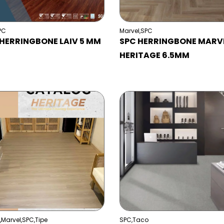
PC
Marvel
,
SPC
HERRINGBONE LAIV 5 MM
SPC HERRINGBONE MARV
HERITAGE 6.5MM
,
Marvel
,
SPC
,
Tipe
SPC
,
Taco