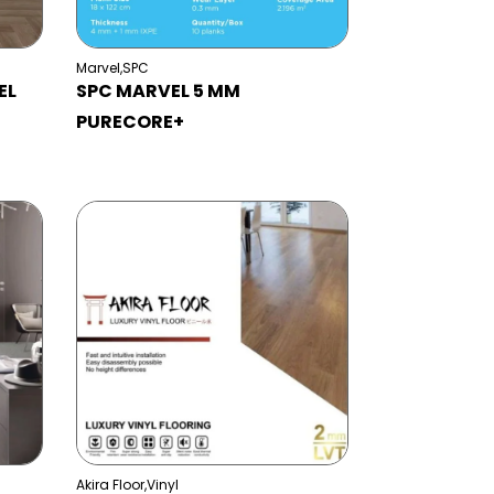
Marvel
,
SPC
EL
SPC MARVEL 5 MM
PURECORE+
Akira Floor
,
Vinyl