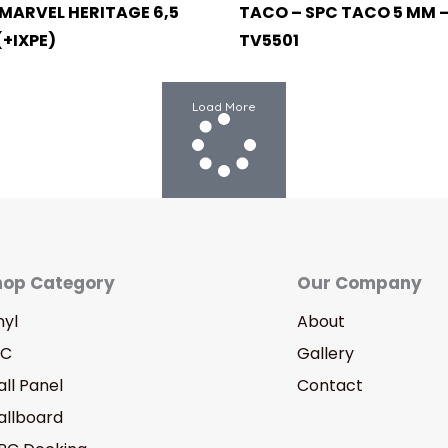
MARVEL HERITAGE 6,5
TACO – SPC TACO 5 MM 
+IXPE)
TV5501
Load More
hop Category
Our Company​
nyl
About
PC
Gallery
ll Panel
Contact
llboard