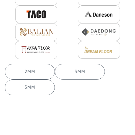
2MM
3MM
5MM