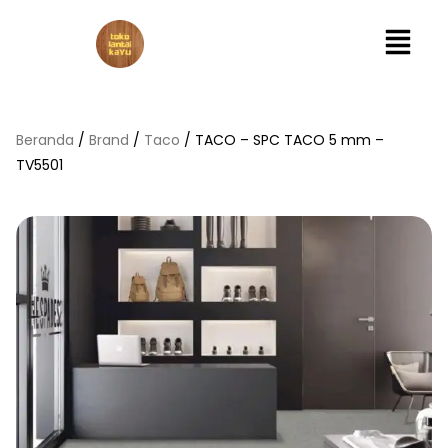
Lewati
Menu
ke
konten
Beranda
/
Brand
/
Taco
/ TACO – SPC TACO 5 mm –
TV5501